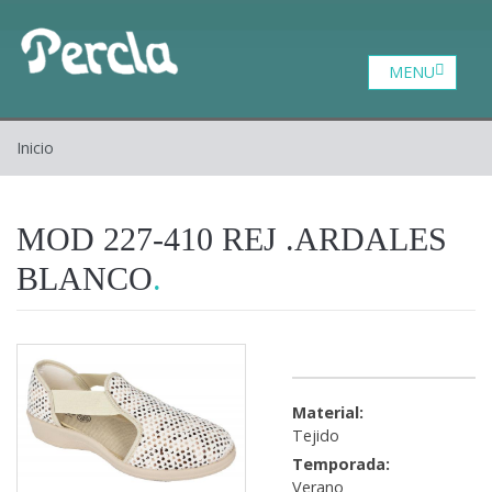
Catalogo
Zona profesional
Contacto
Inicio
Inicio
Quiénes somos
MOD 227-410 REJ .ARDALES
BLANCO
Material:
Tejido
Temporada:
Verano